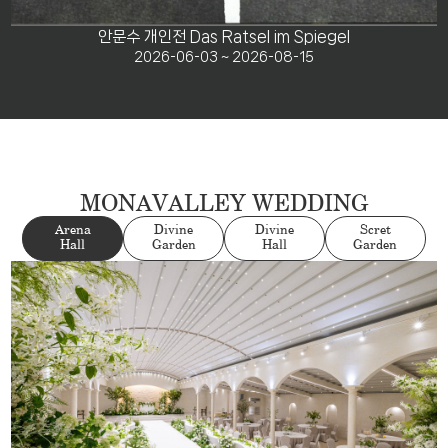
안문수 개인전 Das Ratsel im Spiegel
2026-06-03 ~ 2026-08-15
MONAVALLEY WEDDING
Arena
Divine
Divine
Scret
Hall
Garden
Hall
Garden