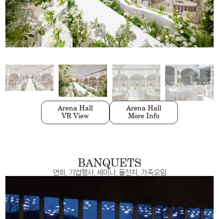
Divine Garden
Scret Garden
Divine Hall
Divine Garden
Scret Garden
Divine Hall
VR View
VR View
VR View
More Info
More Info
More Info
Arena Hall
Arena Hall
VR View
More Info
BANQUETS
연회, 기업행사, 세미나, 돌잔치, 가족모임