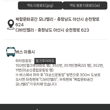
약도 다운로드(jpg)
약도 원본 다운로드(ai)
복합문화공간 모나밸리 - 충청남도 아산시 순천향로
624
디바인밸리 - 충청남도 아산시 순천향로 623
버스 이용시
하차정류장 -
엘크루아파트
150번(엘크루아파트 행), 350번, 351번(행목2리 행), 352번,
11번(이순신종합운동장 행)
※ 버스에서 하차 후 “이순신운동장” 방면으로 300m 도보로
오시면 좌측편에 “디바인밸리”, 우측편에 “복합문화공간
모나밸리”가 위치해 있습니다.