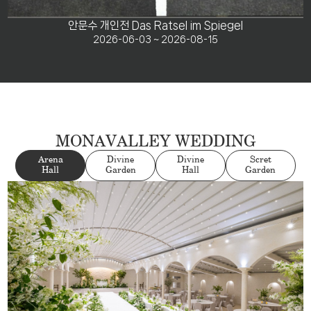
안문수 개인전 Das Ratsel im Spiegel
2026-06-03 ~ 2026-08-15
MONAVALLEY WEDDING
Arena
Divine
Divine
Scret
Hall
Garden
Hall
Garden