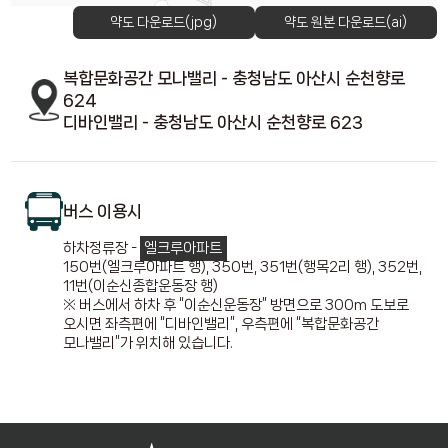
약도 다운로드(jpg)
약도 원본 다운로드(ai)
복합문화공간 모나밸리 - 충청남도 아산시 순천향로
624
디바인밸리 - 충청남도 아산시 순천향로 623
버스 이용시
하차정류장 -
엘크루아파트
150번(엘크루아파트 행), 350번, 351번(행목2리 행), 352번,
11번(이순신종합운동장 행)
※ 버스에서 하차 후 “이순신운동장” 방면으로 300m 도보로
오시면 좌측편에 “디바인밸리”, 우측편에 “복합문화공간
모나밸리”가 위치해 있습니다.