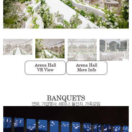
Divine Garden
Scret Garden
Divine Hall
Divine Garden
Scret Garden
Divine Hall
VR View
VR View
VR View
More Info
More Info
More Info
Arena Hall
Arena Hall
VR View
More Info
BANQUETS
연회, 기업행사, 세미나, 돌잔치, 가족모임