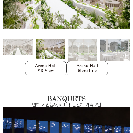
Divine Garden
Scret Garden
Divine Hall
Divine Garden
Scret Garden
Divine Hall
VR View
VR View
VR View
More Info
More Info
More Info
Arena Hall
Arena Hall
VR View
More Info
BANQUETS
연회, 기업행사, 세미나, 돌잔치, 가족모임