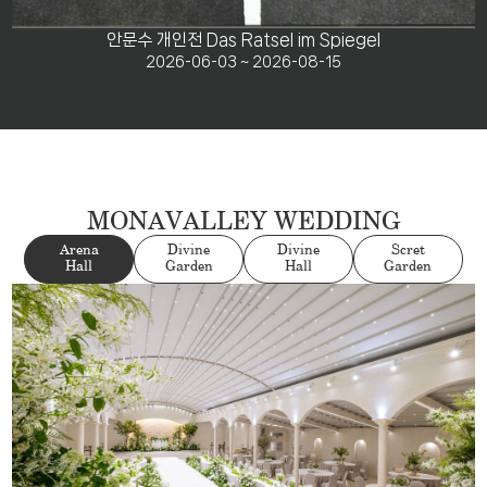
안문수 개인전 Das Ratsel im Spiegel
2026-06-03 ~ 2026-08-15
MONAVALLEY WEDDING
Arena
Divine
Divine
Scret
Hall
Garden
Hall
Garden