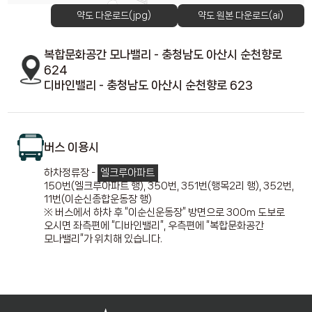
약도 다운로드(jpg)
약도 원본 다운로드(ai)
복합문화공간 모나밸리 - 충청남도 아산시 순천향로
624
디바인밸리 - 충청남도 아산시 순천향로 623
버스 이용시
하차정류장 -
엘크루아파트
150번(엘크루아파트 행), 350번, 351번(행목2리 행), 352번,
11번(이순신종합운동장 행)
※ 버스에서 하차 후 “이순신운동장” 방면으로 300m 도보로
오시면 좌측편에 “디바인밸리”, 우측편에 “복합문화공간
모나밸리”가 위치해 있습니다.